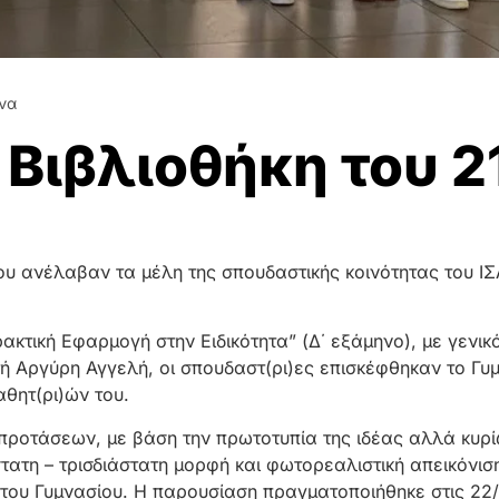
ώνα
 Βιβλιοθήκη του 2
ου ανέλαβαν τα μέλη της σπουδαστικής κοινότητας του ΙΣ
ακτική Εφαρμογή στην Ειδικότητα” (Δ΄ εξάμηνο), με γενικό
τή Αργύρη Αγγελή, οι σπουδαστ(ρι)ες επισκέφθηκαν το Γ
αθητ(ρι)ών του.
ροτάσεων, με βάση την πρωτοτυπία της ιδέας αλλά κυρίω
άστατη – τρισδιάστατη μορφή και φωτορεαλιστική απεικόνι
του Γυμνασίου. Η παρουσίαση πραγματοποιήθηκε στις 22/