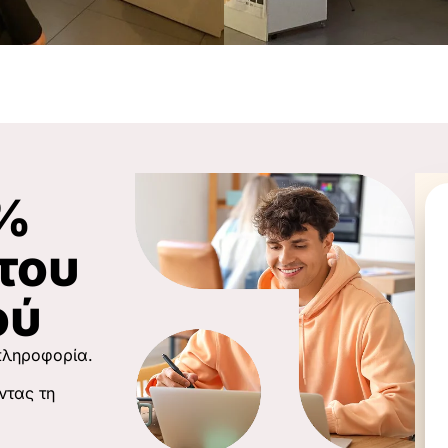
6%
του
ού
 πληροφορία.
ντας τη