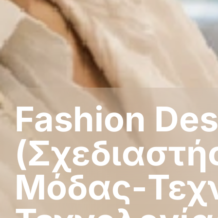
Fashion Des
(Σχεδιαστή
Μόδας-Τεχ