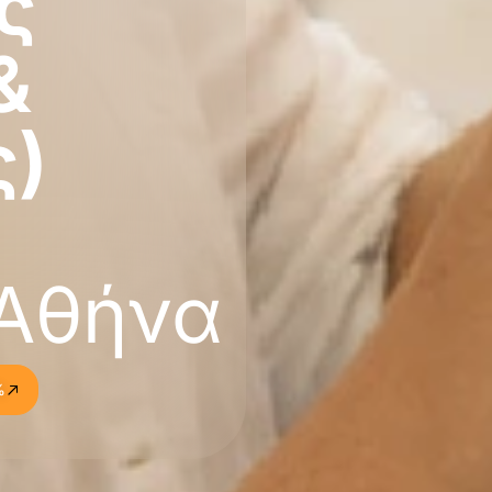
ς
&
ς)
 Αθήνα
%