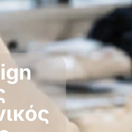
ign
ς
νικός