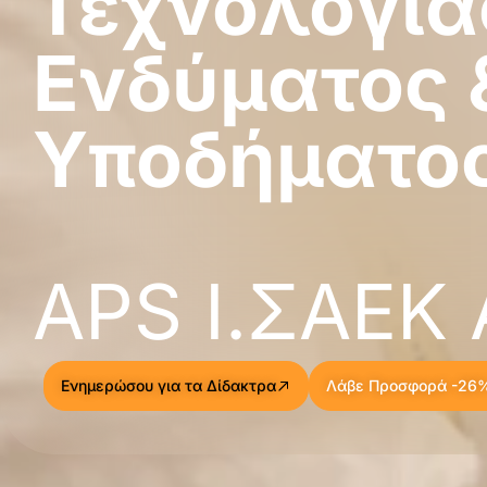
Τεχνολογία
Ενδύματος 
Υποδήματο
APS Ι.ΣΑΕΚ
Ενημερώσου για τα Δίδακτρα
Λάβε Προσφορά -26