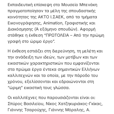
Εκπαιδευτική επίσκεψη στο Μουσείο Μπενάκη
πραγματοποίησαν τα μέλη της σπουδαστικής
κοινότητας της ΑΚΤΟ Ι.ΣΑΕΚ, από τα τμήματα
Εικονογράφησης, Animation, Γραφιστικής και
Διακόσμησης (Ά εξάμηνο σπουδών). Αφορμή
στάθηκε η έκθεση “ΠΡΩΤΟΛΕΙΑ – Από την πρώιμη
γραφή στο ώριμο έργο”.
210
Η έκθεση εστιάζει στη διερεύνηση, τη μελέτη και
220
την ανάδειξη των ιδεών, των μοτίβων και των
11Α,
Αθή
εικαστικών χαρακτηριστικών που εμφανίζονται
στα πρώιμα έργα έντεκα σημαντικών Ελλήνων
καλλιτεχνών και τα οποία, με την πάροδο του
χρόνου, εξελίσσονται και εδραιώνονται στη
“ώριμη” εικαστική τους γλώσσα.
Οι καλλιτέχνες που παρουσιάζονται είναι οι:
Σπύρος Βασιλείου, Νίκος Χατζηκυριάκος-Γκίκας,
Γιάννης Τσαρούχης, Γιάννης Μόραλης, Α.