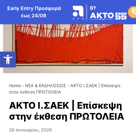
στο
περιεχόμενο
Early Entry Προσφορά
έως 24/08
Ανοίξτε τη γραμμή εργαλείων
Home
-
ΝΕΑ & ΕΚΔΗΛΩΣΕΙΣ
-
ΑΚΤΟ Ι.ΣΑΕΚ | Επίσκεψη
Γ
στην έκθεση ΠΡΩΤΟΛΕΙΑ
Γ
ΑΚΤΟ Ι.ΣΑΕΚ | Επίσκεψη
B
στην έκθεση ΠΡΩΤΟΛΕΙΑ
Ε
26 Ιανουαρίου, 2026