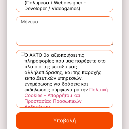
(Πολυμέσα / Webdesigner -
Developer / Videogames)
Τέχνη της Φωτογραφίας
Εσωτερική Αρχιτεκτονική, Διακόσμηση
& Σχεδιασμός Αντικειμένων
Τεχνικός Τεχνολογίας Ενδύματος &
Υποδήματος -Σχεδιαστής Μόδας
Στέλεχος Διοίκησης και Οικονομίας
Ο ΑΚΤΟ θα αξιοποιήσει τις
πληροφορίες που μας παρέχετε στο
Στέλεχος Διοίκησης & Οικονομίας
πλαίσιο της μεταξύ μας
στον τομέα της Ναυτιλίας
αλληλεπίδρασης, και της παροχής
Στέλεχος Εμπορίας, Διαφήμισης και
εκπαιδευτικών υπηρεσιών,
Προώθησης Προϊόντων (Marketing)
ενημέρωσης για δράσεις και
εκδηλώσεις σύμφωνα με την
Πολιτική
Στέλεχος Μηχανογραφημένου
Cookies – Απορρήτου και
Λογιστηρίου - Φοροτεχνικού
Προστασίας Προσωπικών
γραφείου
Δεδομένων
.
Τεχνικός λογισμικού Η/Υ
Υποβολή
Βοηθός Παιδαγωγών Πρώιμης
Παιδικής Ηλικίας