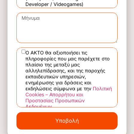
Developer / Videogames)
Τέχνη της Φωτογραφίας
Εσωτερική Αρχιτεκτονική, Διακόσμηση
& Σχεδιασμός Αντικειμένων
Τεχνικός Τεχνολογίας Ενδύματος &
Υποδήματος -Σχεδιαστής Μόδας
Στέλεχος Διοίκησης και Οικονομίας
Ο ΑΚΤΟ θα αξιοποιήσει τις
πληροφορίες που μας παρέχετε στο
Στέλεχος Διοίκησης & Οικονομίας
πλαίσιο της μεταξύ μας
στον τομέα της Ναυτιλίας
αλληλεπίδρασης, και της παροχής
Στέλεχος Εμπορίας, Διαφήμισης και
εκπαιδευτικών υπηρεσιών,
Προώθησης Προϊόντων (Marketing)
ενημέρωσης για δράσεις και
εκδηλώσεις σύμφωνα με την
Πολιτική
Στέλεχος Μηχανογραφημένου
Cookies – Απορρήτου και
Λογιστηρίου - Φοροτεχνικού
Προστασίας Προσωπικών
γραφείου
Δεδομένων
.
Τεχνικός λογισμικού Η/Υ
Υποβολή
Βοηθός Παιδαγωγών Πρώιμης
Παιδικής Ηλικίας