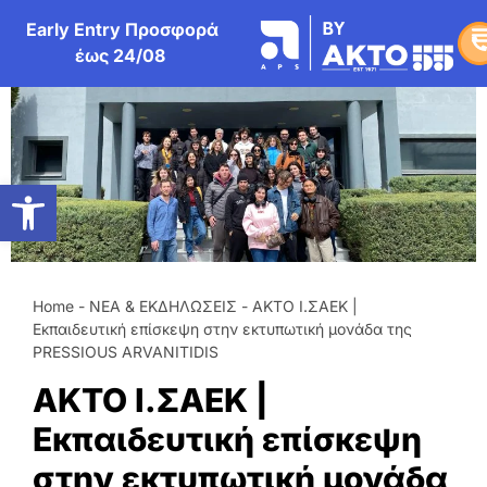
στο
περιεχόμενο
Early Entry
Προσφορά
έως
24/08
Ανοίξτε τη γραμμή εργαλείων
Home
-
ΝΕΑ & ΕΚΔΗΛΩΣΕΙΣ
-
AKTO Ι.ΣΑΕΚ |
Γ
Εκπαιδευτική επίσκεψη στην εκτυπωτική μονάδα της
Γ
PRESSIOUS ARVANITIDIS
B
AKTO Ι.ΣΑΕΚ |
Εκπαιδευτική επίσκεψη
Ε
στην εκτυπωτική μονάδα