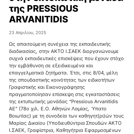
της PRESSIOUS
ARVANITIDIS
23 Απριλίου, 2025
Ως απαιτούμενη συνέχεια της εκπαιδευτικής
διαδικασίας, στην ΑΚΤΟ Ι.ΣΑΕΚ διοργανώνουμε
210
συχνά εκπαιδευτικές επισκέψεις που έχουν στόχο
220
την εμβάθυνση σε εξειδικευμένα και
11Α,
επαγγελματικά ζητήματα. Έτσι, στις 8/04, μέλη
Αθή
της σπουδαστικής κοινότητας των ειδικοτήτων
Γραφιστικής και Εικονογράφησης
πραγματοποίησαν επίσκεψη στις εγκαταστάσεις
της εκτυπωτικής μονάδας “Pressious Arvanitidis
AE” (78ο χιλ. Ε.Ο. Αθηνών Λαμίας, Ύπατο
Βοιωτίας) με τη συνοδεία των καθηγητ(ρι)ών τους
Μαρίας Δικαίου (Υποδιευθύντρια Σπουδών ΑΚΤΟ
Ι.ΣΑΕΚ, Γραφίστρια, Καθηγήτρια Εφαρμοσμένων